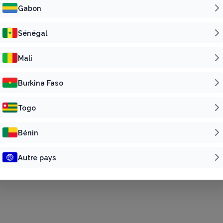
Gabon
UTÉ
ORGANISATEUR
Sénégal
ux sociaux
Devenir organisateur
Mali
 vente physique
Place de marché
Nos références
Burkina Faso
Togo
nérales de vente
Bénin
Autre pays