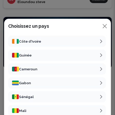
Eloundou steve
Choisissez un pays
Côte d'Ivoire
Guinée
Soirée
Cameroun
FÊTE LE BAC PROM' 2026
1
Gabon
sam. 8 août 2026 | 13h31 GMT
35 000 F CFA
À partir de
Sénégal
Libreville, Gabon
Acheter tickets
Mali