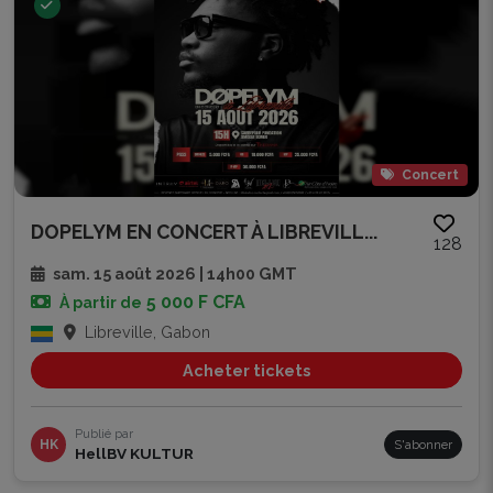
Concert
DOPELYM EN CONCERT À LIBREVILL...
128
sam. 15 août 2026 | 14h00 GMT
5 000 F CFA
À partir de
Libreville, Gabon
Acheter tickets
Publié par
HK
S'abonner
HellBV KULTUR