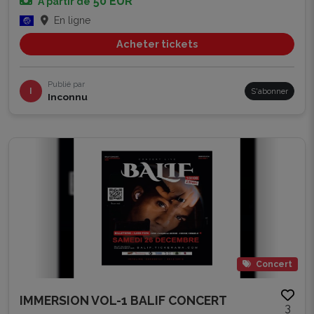
50 EUR
À partir de
En ligne
Acheter tickets
Publié par
I
S'abonner
Inconnu
Concert
IMMERSION VOL-1 BALIF CONCERT
3