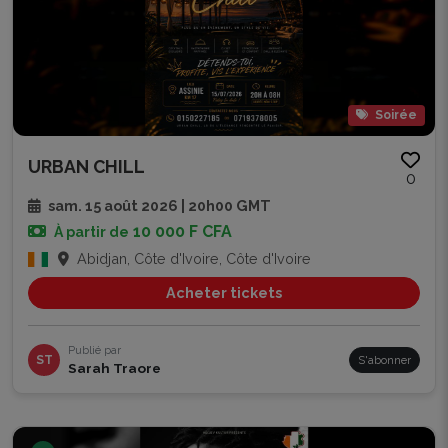
Soirée
URBAN CHILL
0
sam. 15 août 2026 | 20h00 GMT
10 000 F CFA
À partir de
Abidjan, Côte d'Ivoire, Côte d'Ivoire
Acheter tickets
Publié par
ST
S'abonner
Sarah Traore