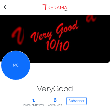
MC
VeryGood
1
6
S'abonner
ÉVÉNEMENTS
ABONNÉS