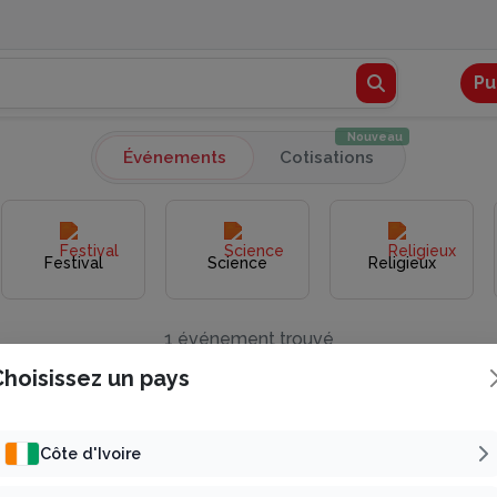
Pu
Nouveau
Événements
Cotisations
Festival
Science
Religieux
1 événement trouvé
Choisissez un pays
Côte d'Ivoire