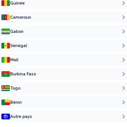
Guinée
Cameroun
Gabon
Sénégal
Mali
Burkina Faso
Togo
Bénin
Affichage de 1 à 1 sur 1 résultats.
Autre pays