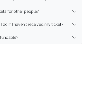
kets for other people?
 do if I haven't received my ticket?
refundable?