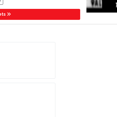
e
kets