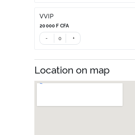
VVIP
20 000 F CFA
-
+
Location on map