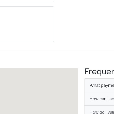
Frequen
What paymen
How can I ac
How do I val