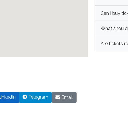
Can I buy tic
What should I
Are tickets 
inkedIn
Telegram
Email