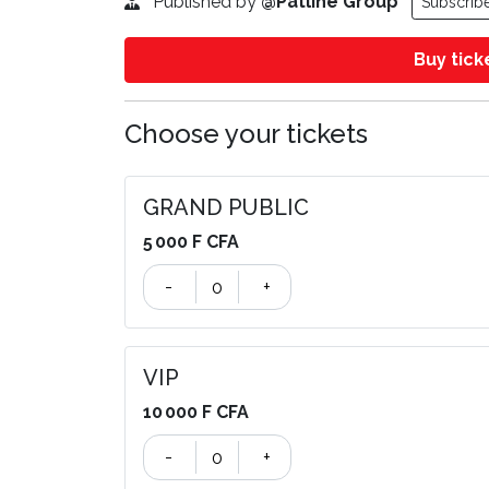
Published by
@Patline Group
Subscrib
Buy tic
Choose your tickets
GRAND PUBLIC
5 000 F CFA
-
+
VIP
10 000 F CFA
-
+