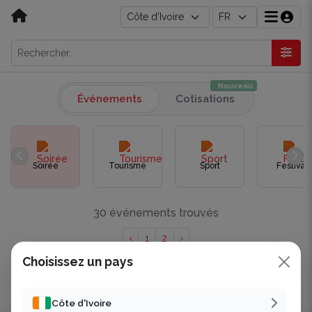
Nouveau
Événements
Cotisations
Soirée
Tourisme
Sport
Festival
30 événements trouvés
‹
1
2
›
Choisissez un pays
Affichage de à sur 30 résultats.
Côte d'Ivoire