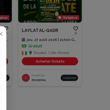
gieux
Religieux
LAYLAT AL-QADR
0
0
 GMT
jeu. 27 août 2026 | 21h00 GMT
Gratuit
Bouaké, Côte d'Ivoire
Acheter tickets
Publié par
bonner
I
S'abonner
Inconnu