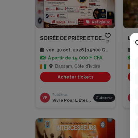
Religieux
SOIRÉE DE PRIÈRE ET DE RENCONT...
2
ven. 30 oct. 2026 | 19h00 GMT
di
15 000 F CFA
À partir de
À
Bassam, Côte d'Ivoire
Acheter tickets
Publié par
VP
S'abonner
FD
Vivre Pour L’Éter...