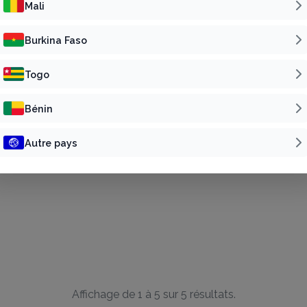
Mali
Burkina Faso
Togo
Bénin
Autre pays
Affichage de 1 à 5 sur 5 résultats.