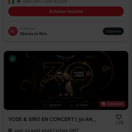
ABIDJAN, Côte d'Ivoire
Acheter tickets
Publié par
EL
S'abonner
Ebinto le film
Concert
YODE & SIRO EN CONCERT | 30 AN...
176
sam. 15 août 2026 | 17h00 GMT