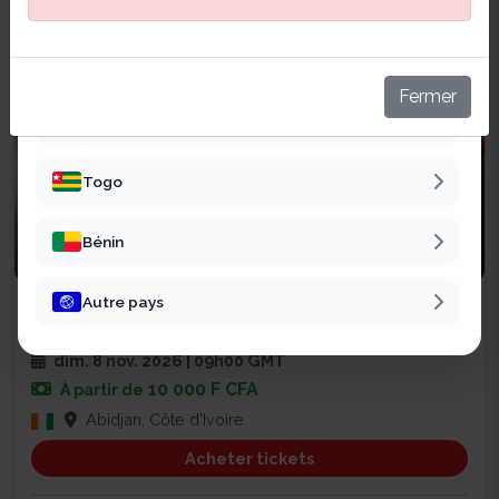
Sénégal
Mali
Fermer
Burkina Faso
Togo
Bénin
Business
Autre pays
SALON CHAINE DE VALEUR EXPO
47
dim. 8 nov. 2026 | 09h00 GMT
10 000 F CFA
À partir de
Abidjan, Côte d'Ivoire
Acheter tickets