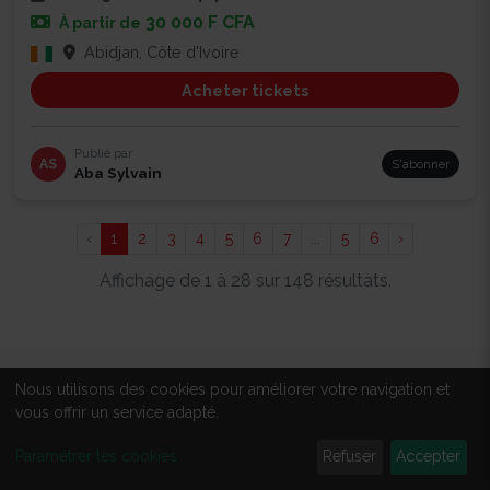
30 000 F CFA
À partir de
Abidjan, Côte d'Ivoire
Acheter tickets
Publié par
AS
S'abonner
Aba Sylvain
‹
1
2
3
4
5
6
7
...
5
6
›
Affichage de 1 à 28 sur 148 résultats.
Nous utilisons des cookies pour améliorer votre navigation et
À PROPOS
vous offrir un service adapté.
Qui sommes-nous ?
Paramétrer les cookies
Refuser
Accepter
Tous les événements