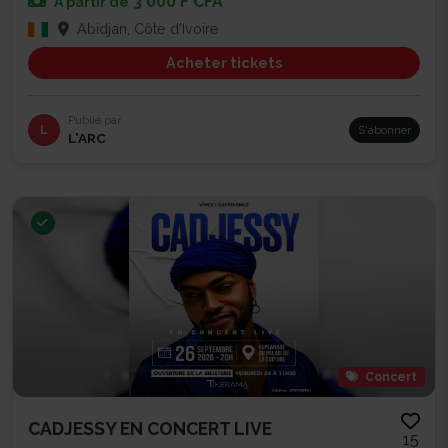
3 000 F CFA
À partir de
Abidjan, Côte d'Ivoire
Acheter tickets
Publié par
L
S'abonner
L’ARC
Concert
CADJESSY EN CONCERT LIVE
15