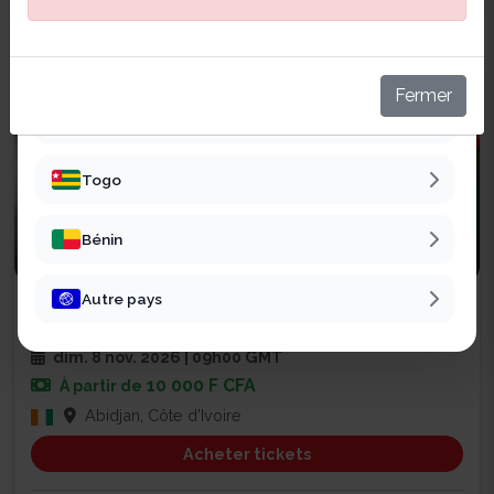
Sénégal
Mali
Fermer
Burkina Faso
Togo
Bénin
Business
Autre pays
SALON CHAINE DE VALEUR EXPO
47
dim. 8 nov. 2026 | 09h00 GMT
10 000 F CFA
À partir de
Abidjan, Côte d'Ivoire
Acheter tickets