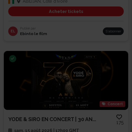
ABIDJAN, Côte d'Ivoire
Acheter tickets
Publié par
EL
S'abonner
Ebinto le film
Concert
YODE & SIRO EN CONCERT | 30 AN...
175
sam. 15 août 2026 | 17h00 GMT