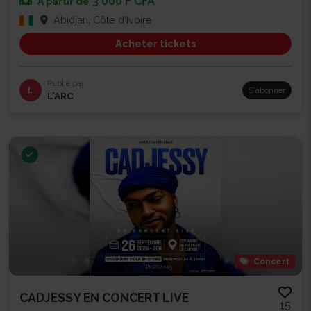
3 000 F CFA
À partir de
Abidjan, Côte d'Ivoire
Acheter tickets
Publié par
L
S'abonner
L’ARC
Concert
CADJESSY EN CONCERT LIVE
15