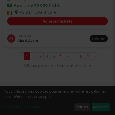
30 000 F CFA
À partir de
Abidjan, Côte d'Ivoire
Acheter tickets
Publié par
AS
S'abonner
Aba Sylvain
‹
1
2
3
4
5
6
7
...
5
6
›
Affichage de 1 à 28 sur 146 résultats.
Nous utilisons des cookies pour améliorer votre navigation et
À PROPOS
vous offrir un service adapté.
Qui sommes-nous ?
Paramétrer les cookies
Refuser
Accepter
Tous les événements