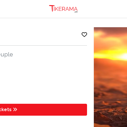
peuple
ickets